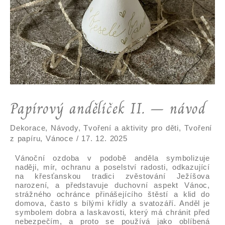
Papírový andělíček II. – návod
Dekorace
,
Návody
,
Tvoření a aktivity pro děti
,
Tvoření
z papíru
,
Vánoce
/
17. 12. 2025
Vánoční ozdoba v podobě anděla symbolizuje
naději, mír, ochranu a poselství radosti, odkazující
na křesťanskou tradici zvěstování Ježíšova
narození, a představuje duchovní aspekt Vánoc,
strážného ochránce přinášejícího štěstí a klid do
domova, často s bílými křídly a svatozáří. Anděl je
symbolem dobra a laskavosti, který má chránit před
nebezpečím, a proto se používá jako oblíbená