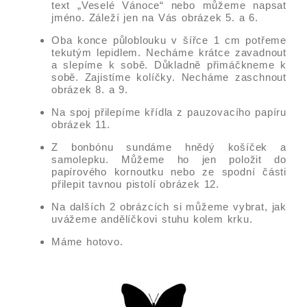
text „Veselé Vánoce“ nebo můžeme napsat
jméno. Záleží jen na Vás obrázek 5. a 6.
Oba konce půloblouku v šířce 1 cm potřeme
tekutým lepidlem. Necháme krátce zavadnout
a slepíme k sobě. Důkladně přimáčkneme k
sobě. Zajistíme kolíčky. Necháme zaschnout
obrázek 8. a 9.
Na spoj přilepíme křídla z pauzovacího papíru
obrázek 11.
Z bonbónu sundáme hnědý košíček a
samolepku. Můžeme ho jen položit do
papírového kornoutku nebo ze spodní části
přilepit tavnou pistolí obrázek 12.
Na dalších 2 obrázcích si můžeme vybrat, jak
uvážeme andělíčkovi stuhu kolem krku.
Máme hotovo.