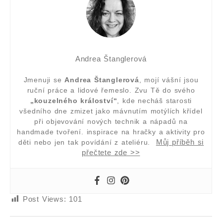
Andrea Štanglerová
Jmenuji se
Andrea Štanglerová
, mojí vášní jsou
ruční práce a lidové řemeslo. Zvu Tě do svého
„kouzelného králoství“
, kde necháš starosti
všedního dne zmizet jako mávnutím motýlích křídel
při objevování nových technik a nápadů na
handmade tvoření. inspirace na hračky a aktivity pro
Můj příběh si
děti nebo jen tak povídání z ateliéru.
přečtete zde >>
Post Views:
101