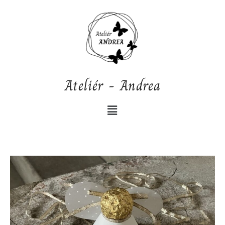
Přeskočit
na
obsah
Ateliér - Andrea
Nabídka