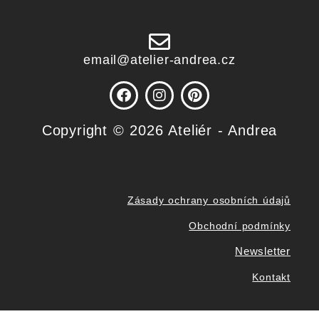
email@atelier-andrea.cz
F
I
P
a
n
i
c
s
n
Copyright © 2026 Ateliér - Andrea
e
t
t
b
a
e
o
g
r
o
r
e
k
a
s
m
t
Zásady ochrany osobních údajů
Obchodní podmínky
Newsletter
Kontakt