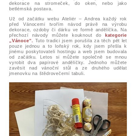
dekorace na stromeček, do oken, nebo jako
betlémská postava.
Už od začátku webu Ateliér – Andrea každý rok
před Vánocemi tvořím návod právě na výrobu
dekorace, ozdoby či dárku ve formě andělíčka. Na
přechozí návody můžete kouknout do
kategorie
„Vánoce“.
Tuto tradici jsem porušila za těch pět let
pouze jednou a to loňský rok, kdy jsem přešla k
jinému poskytovateli hostingu a web jsem budovala
od začátku. Letos si můžete společně se mnou
vyrobit dva papírové andělíčky. Jednoho můžete
zavěsit nad vánoční stůl a ze druhého udělat
jmenovku na štědrovečerní tabuli.