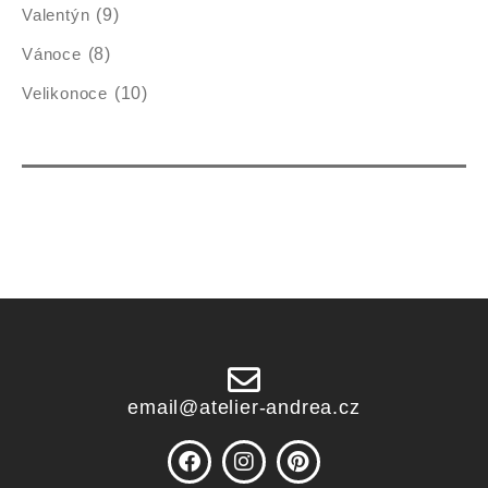
Valentýn
(9)
Vánoce
(8)
Velikonoce
(10)
email@atelier-andrea.cz
F
I
P
a
n
i