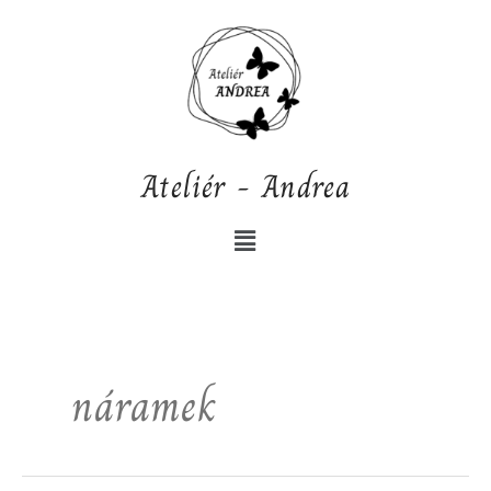
Přeskočit
na
obsah
Ateliér - Andrea
Nabídka
náramek