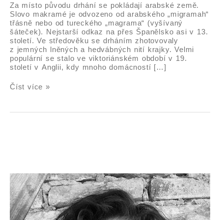
Za místo původu drhání se pokládají arabské země.
Slovo makramé je odvozeno od arabského „migramah“
třásně nebo od tureckého „magrama“ (vyšívaný
šáteček). Nejstarší odkaz na přes Španělsko asi v 13.
století. Ve středověku se drháním zhotovovaly
z jemných lněných a hedvábných nití krajky. Velmi
populární se stalo ve viktoriánském období v 19.
století v Anglii, kdy mnoho domácností […]
Číst více »