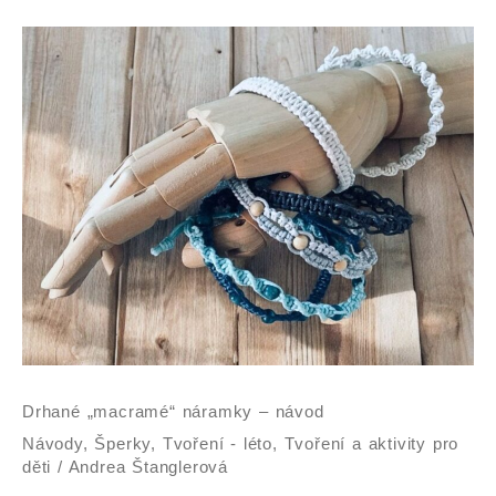
Drhané
„macramé“
náramky
–
návod
Drhané „macramé“ náramky – návod
Návody
,
Šperky
,
Tvoření - léto
,
Tvoření a aktivity pro
děti
/
Andrea Štanglerová