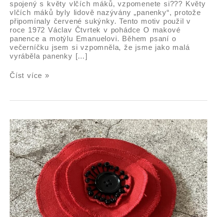
spojený s květy vlčích máků, vzpomenete si??? Květy
vlčích máků byly lidově nazývány „panenky“, protože
připomínaly červené sukýnky. Tento motiv použil v
roce 1972 Václav Čtvrtek v pohádce O makové
panence a motýlu Emanuelovi. Během psaní o
večerníčku jsem si vzpomněla, že jsme jako malá
vyráběla panenky […]
Číst více »
Vlčí
mák
z
bavlněného
plátna
–
návod