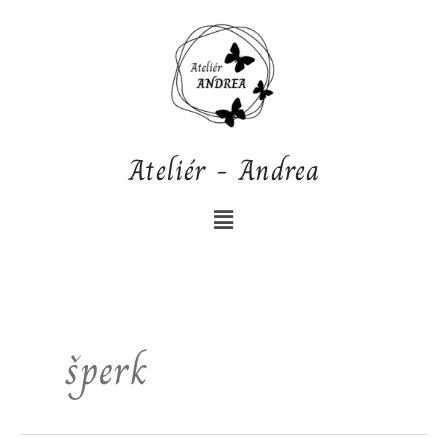
Přeskočit
na
obsah
Ateliér - Andrea
Nabídka
šperk