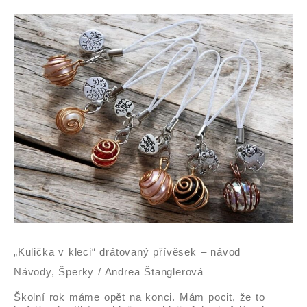
„Kulička
v
kleci“
drátovaný
přívěsek
–
návod
„Kulička v kleci“ drátovaný přívěsek – návod
Návody
,
Šperky
/
Andrea Štanglerová
Školní rok máme opět na konci. Mám pocit, že to