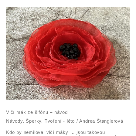
Vlčí
mák
ze
šifónu
–
návod
Vlčí mák ze šifónu – návod
Návody
,
Šperky
,
Tvoření - léto
/
Andrea Štanglerová
Kdo by nemiloval vlčí máky … jsou takovou