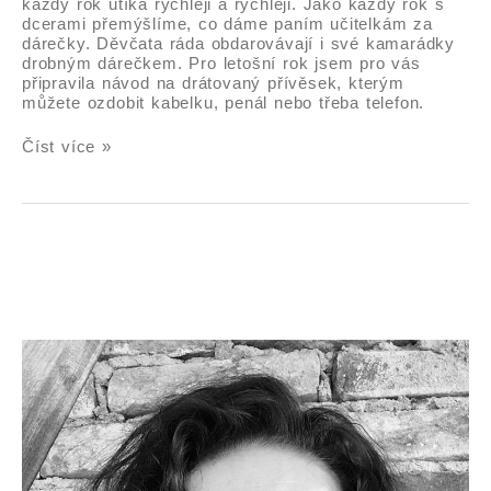
každý rok utíká rychleji a rychleji. Jako každý rok s
dcerami přemýšlíme, co dáme paním učitelkám za
dárečky. Děvčata ráda obdarovávají i své kamarádky
drobným dárečkem. Pro letošní rok jsem pro vás
připravila návod na drátovaný přívěsek, kterým
můžete ozdobit kabelku, penál nebo třeba telefon.
Číst více »