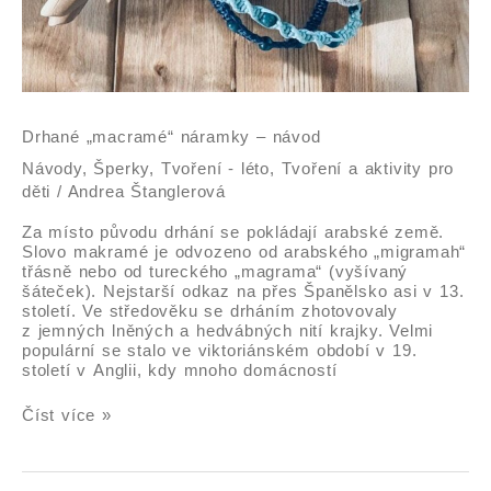
Drhané „macramé“ náramky – návod
Návody
,
Šperky
,
Tvoření - léto
,
Tvoření a aktivity pro
děti
/
Andrea Štanglerová
Za místo původu drhání se pokládají arabské země.
Slovo makramé je odvozeno od arabského „migramah“
třásně nebo od tureckého „magrama“ (vyšívaný
šáteček). Nejstarší odkaz na přes Španělsko asi v 13.
století. Ve středověku se drháním zhotovovaly
z jemných lněných a hedvábných nití krajky. Velmi
populární se stalo ve viktoriánském období v 19.
století v Anglii, kdy mnoho domácností
Číst více »