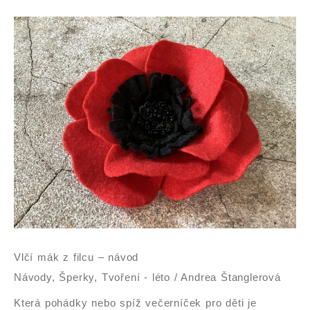
Vlčí
mák
z
filcu
–
návod
Vlčí mák z filcu – návod
Návody
,
Šperky
,
Tvoření - léto
/
Andrea Štanglerová
Která pohádky nebo spíž večerníček pro děti je