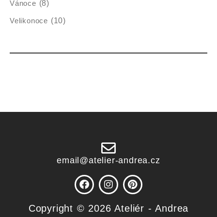
Vánoce
(8)
Velikonoce
(10)
email@atelier-andrea.cz
F
I
P
a
n
i
c
s
n
Copyright © 2026 Ateliér - Andrea
e
t
t