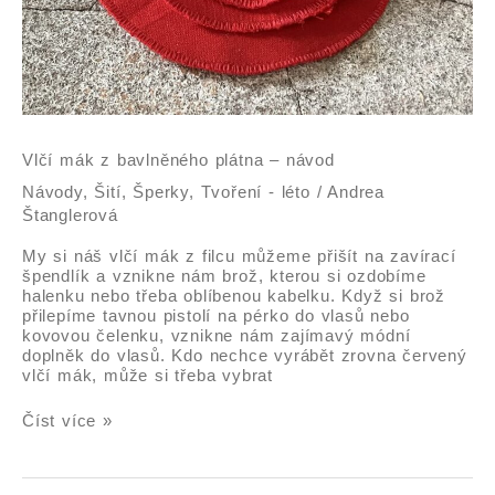
Vlčí mák z bavlněného plátna – návod
Návody
,
Šití
,
Šperky
,
Tvoření - léto
/
Andrea
Štanglerová
My si náš vlčí mák z filcu můžeme přišít na zavírací
špendlík a vznikne nám brož, kterou si ozdobíme
halenku nebo třeba oblíbenou kabelku. Když si brož
přilepíme tavnou pistolí na pérko do vlasů nebo
kovovou čelenku, vznikne nám zajímavý módní
doplněk do vlasů. Kdo nechce vyrábět zrovna červený
vlčí mák, může si třeba vybrat
Číst více »