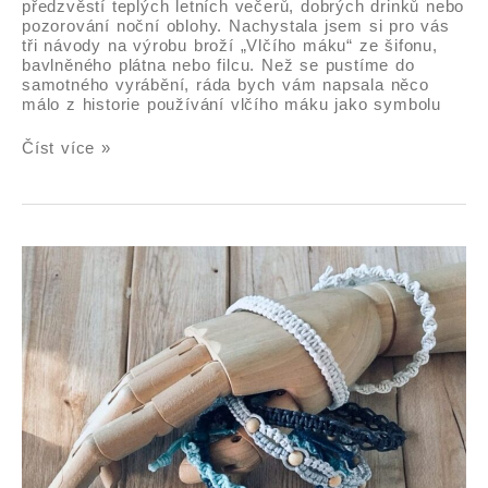
předzvěstí teplých letních večerů, dobrých drinků nebo
pozorování noční oblohy. Nachystala jsem si pro vás
tři návody na výrobu broží „Vlčího máku“ ze šifonu,
bavlněného plátna nebo filcu. Než se pustíme do
samotného vyrábění, ráda bych vám napsala něco
málo z historie používání vlčího máku jako symbolu
Číst více »
Drhané
„macramé“
náramky
–
návod